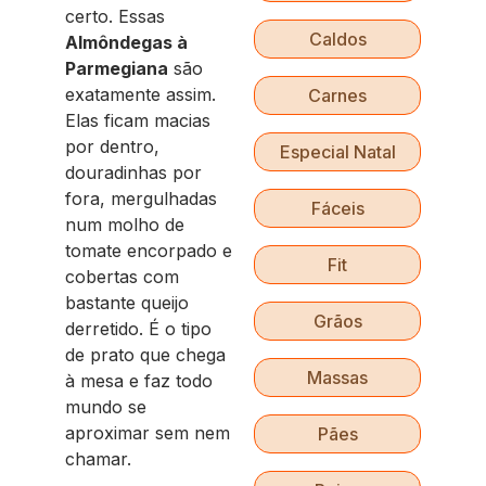
certo. Essas
Caldos
Almôndegas à
Parmegiana
são
exatamente assim.
Carnes
Elas ficam macias
por dentro,
Especial Natal
douradinhas por
fora, mergulhadas
Fáceis
num molho de
tomate encorpado e
Fit
cobertas com
bastante queijo
Grãos
derretido. É o tipo
de prato que chega
Massas
à mesa e faz todo
mundo se
aproximar sem nem
Pães
chamar.