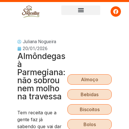
Juliana Nogueira
20/01/2026
Almôndegas
à
Parmegiana:
não sobrou
Almoço
nem molho
na travessa
Bebidas
Biscoitos
Tem receita que a
gente faz já
Bolos
sabendo que vai dar