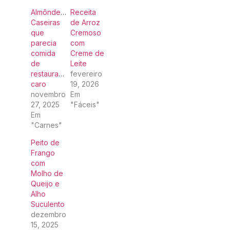
Almôndegas
Receita
Caseiras
de Arroz
que
Cremoso
parecia
com
comida
Creme de
de
Leite
restaurante
fevereiro
caro
19, 2026
novembro
Em
27, 2025
"Fáceis"
Em
"Carnes"
Peito de
Frango
com
Molho de
Queijo e
Alho
Suculento
dezembro
15, 2025