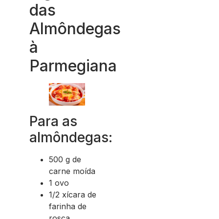
das
Almôndegas
à
Parmegiana
Para as
almôndegas:
500 g de
carne moída
1 ovo
1/2 xícara de
farinha de
rosca