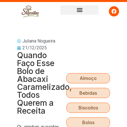
Juliana Nogueira
21/12/2025
Quando
Faço Esse
Bolo de
Abacaxi
Almoço
Caramelizado,
Todos
Bebidas
Querem a
Biscoitos
Receita
Bolos
Oi, minhas queridas,