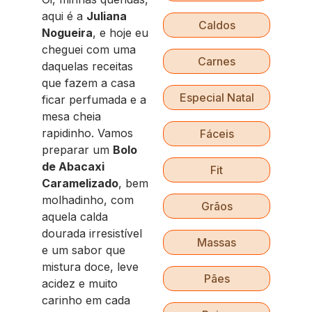
aqui é a
Juliana
Caldos
Nogueira
, e hoje eu
cheguei com uma
Carnes
daquelas receitas
que fazem a casa
Especial Natal
ficar perfumada e a
mesa cheia
rapidinho. Vamos
Fáceis
preparar um
Bolo
de Abacaxi
Fit
Caramelizado
, bem
molhadinho, com
Grãos
aquela calda
dourada irresistível
Massas
e um sabor que
mistura doce, leve
Pães
acidez e muito
carinho em cada