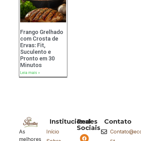
Frango Grelhado
com Crosta de
Ervas: Fit,
Suculento e
Pronto em 30
Minutos
Leia mais »
Institucional
Redes
Contato
Sociais
As
Início
Contato@eco
melhores