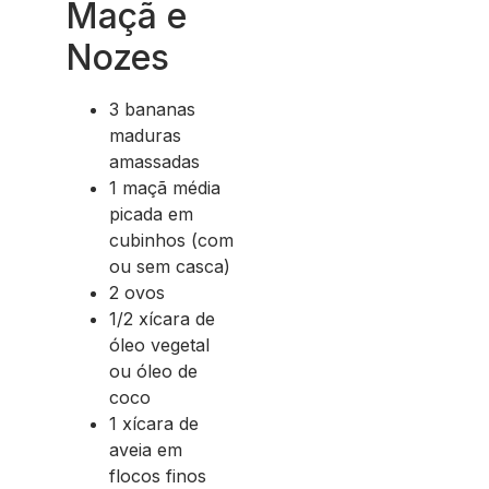
Maçã e
Nozes
3 bananas
maduras
amassadas
1 maçã média
picada em
cubinhos (com
ou sem casca)
2 ovos
1/2 xícara de
óleo vegetal
ou óleo de
coco
1 xícara de
aveia em
flocos finos