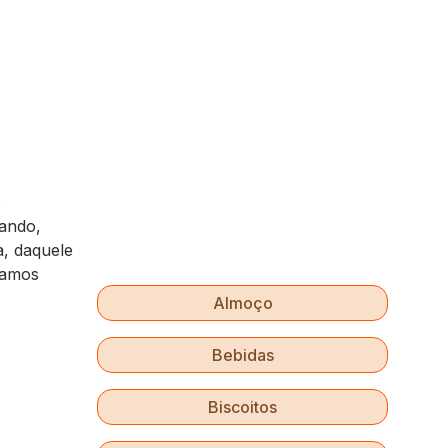
o
hando,
a, daquele
vamos
Almoço
Bebidas
Biscoitos