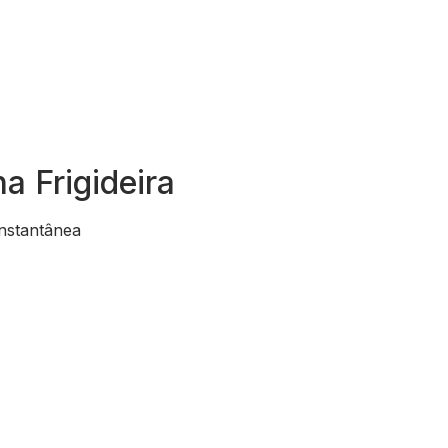
a Frigideira
instantânea