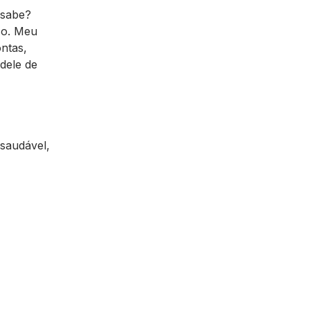
 sabe?
so. Meu
ontas,
dele de
saudável,