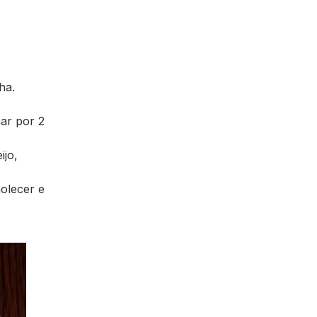
ha.
har por 2
ijo,
olecer e