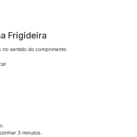
a Frigideira
s no sentido do comprimento
car
o.
ozinhar 3 minutos.