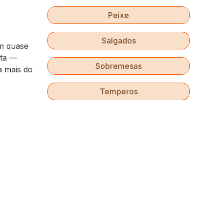
Peixe
Salgados
em quase
ita —
Sobremesas
a mais do
Temperos