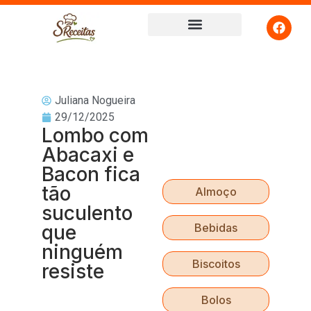
Juliana Nogueira
29/12/2025
Lombo com
Abacaxi e
Bacon fica
tão
Almoço
suculento
que
Bebidas
ninguém
Biscoitos
resiste
Bolos