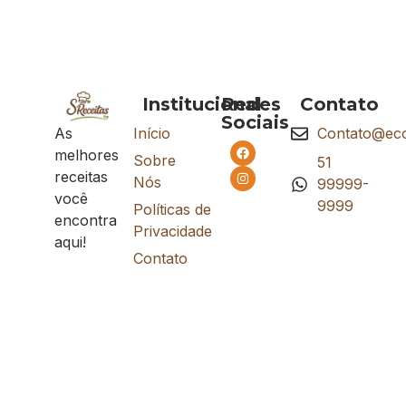
Institucional
Redes
Contato
Sociais
As
Início
Contato@eco
melhores
Sobre
51
receitas
Nós
99999-
você
9999
Políticas de
encontra
Privacidade
aqui!
Contato