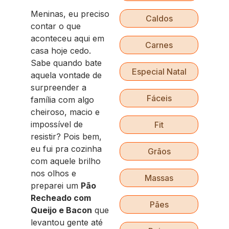
Meninas, eu preciso
Caldos
contar o que
aconteceu aqui em
Carnes
casa hoje cedo.
Sabe quando bate
Especial Natal
aquela vontade de
surpreender a
Fáceis
família com algo
cheiroso, macio e
impossível de
Fit
resistir? Pois bem,
eu fui pra cozinha
Grãos
com aquele brilho
nos olhos e
Massas
preparei um
Pão
Recheado com
Pães
Queijo e Bacon
que
levantou gente até