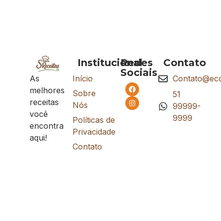
Institucional
Redes
Contato
Sociais
As
Início
Contato@eco
melhores
Sobre
51
receitas
Nós
99999-
você
9999
Políticas de
encontra
Privacidade
aqui!
Contato