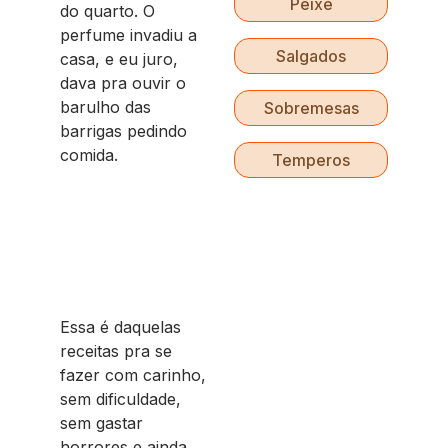
Peixe
do quarto. O
perfume invadiu a
Salgados
casa, e eu juro,
dava pra ouvir o
barulho das
Sobremesas
barrigas pedindo
comida.
Temperos
Essa é daquelas
receitas pra se
fazer com carinho,
sem dificuldade,
sem gastar
horrores e ainda