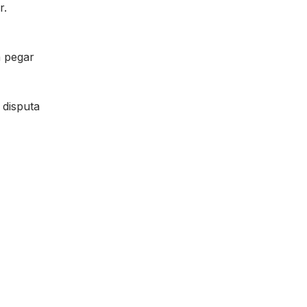
r.
a pegar
 disputa