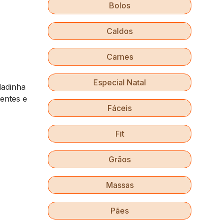
Bolos
Caldos
Carnes
Especial Natal
ladinha
ientes e
Fáceis
Fit
Grãos
Massas
Pães