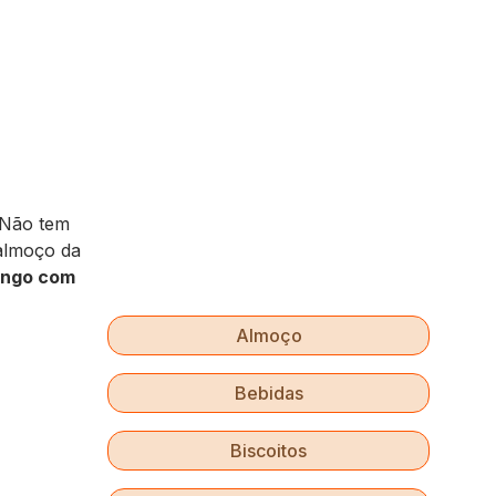
 Não tem
 almoço da
ango com
Almoço
Bebidas
Biscoitos