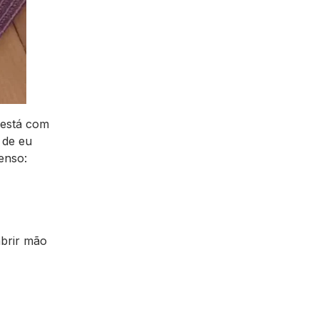
 está com
 de eu
enso:
abrir mão