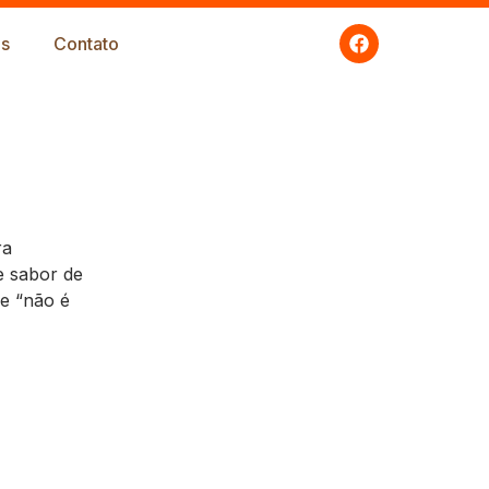
s
Contato
ra
e sabor de
ue “não é