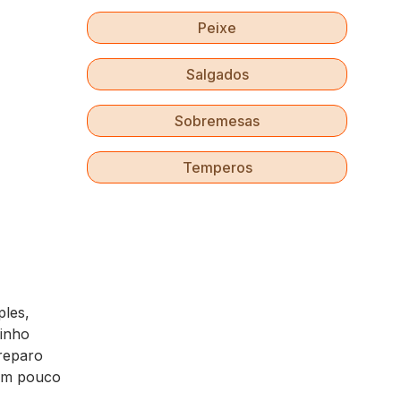
Peixe
Salgados
Sobremesas
Temperos
ples,
cinho
reparo
tem pouco