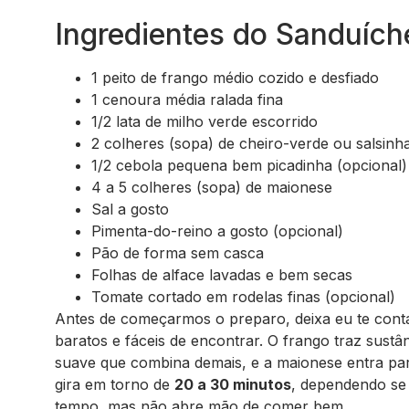
Ingredientes do Sanduích
1 peito de frango médio cozido e desfiado
1 cenoura média ralada fina
1/2 lata de milho verde escorrido
2 colheres (sopa) de cheiro-verde ou salsinh
1/2 cebola pequena bem picadinha (opcional)
4 a 5 colheres (sopa) de maionese
Sal a gosto
Pimenta-do-reino a gosto (opcional)
Pão de forma sem casca
Folhas de alface lavadas e bem secas
Tomate cortado em rodelas finas (opcional)
Antes de começarmos o preparo, deixa eu te contar
baratos e fáceis de encontrar. O frango traz sustâ
suave que combina demais, e a maionese entra par
gira em torno de
20 a 30 minutos
, dependendo se 
tempo, mas não abre mão de comer bem.