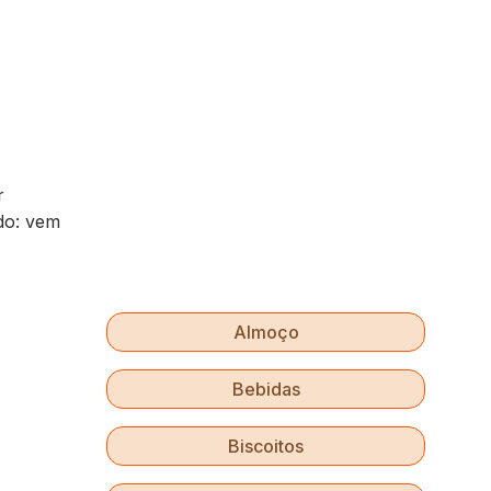
r
ido: vem
Almoço
Bebidas
Biscoitos