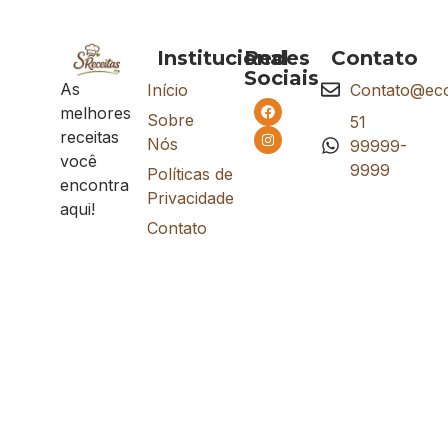
Institucional
Redes
Contato
Sociais
As
Início
Contato@eco
melhores
Sobre
51
receitas
Nós
99999-
você
9999
Políticas de
encontra
Privacidade
aqui!
Contato