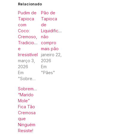
Relacionado
Pudim de
Pão de
Tapioca
Tapioca
com
de
Coco:
Liquidificador:
Cremoso,
não
Tradicional
compro
e
mais pão
Irresistível
janeiro 22,
março 3,
2026
2026
Em
Em
"Pães"
"Sobremesas"
Sobremesa
“Marido
Mole”
Fica Tão
Cremosa
que
Ninguém
Resiste!