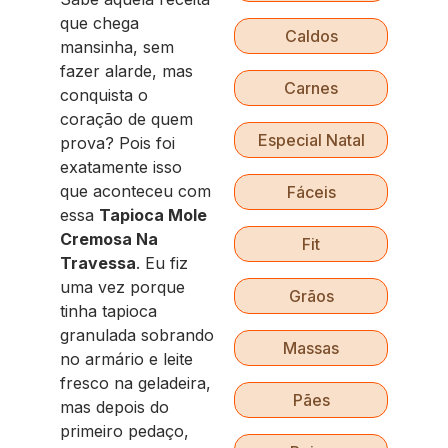
que chega
Caldos
mansinha, sem
fazer alarde, mas
Carnes
conquista o
coração de quem
Especial Natal
prova? Pois foi
exatamente isso
que aconteceu com
Fáceis
essa
Tapioca Mole
Cremosa Na
Fit
Travessa
. Eu fiz
uma vez porque
Grãos
tinha tapioca
granulada sobrando
Massas
no armário e leite
fresco na geladeira,
Pães
mas depois do
primeiro pedaço,