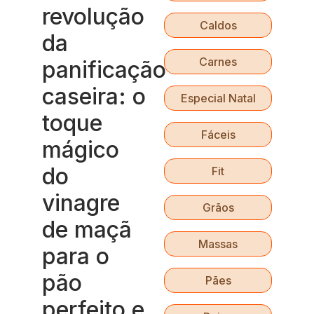
revolução
Caldos
da
Carnes
panificação
caseira: o
Especial Natal
toque
Fáceis
mágico
do
Fit
vinagre
Grãos
de maçã
Massas
para o
pão
Pães
perfeito e