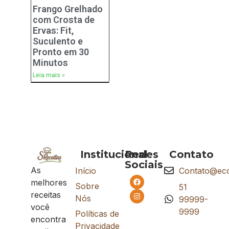
Frango Grelhado
com Crosta de
Ervas: Fit,
Suculento e
Pronto em 30
Minutos
Leia mais »
Institucional
Redes
Contato
Sociais
As
Início
Contato@eco
melhores
Sobre
51
receitas
Nós
99999-
você
9999
Políticas de
encontra
Privacidade